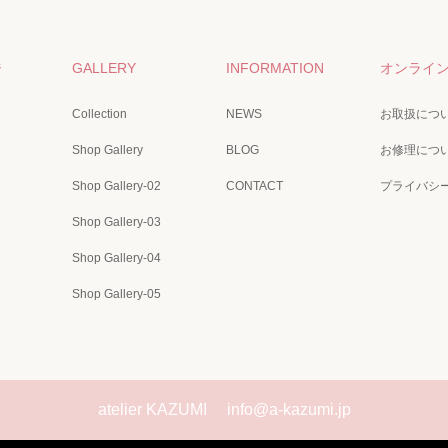
ジ
GALLERY
INFORMATION
オンライ
Collection
NEWS
お取扱につ
Shop Gallery
BLOG
お修理につ
Shop Gallery-02
CONTACT
プライバシ
Shop Gallery-03
Shop Gallery-04
Shop Gallery-05
atelier KAZUMI
info@a-kazumi.jp