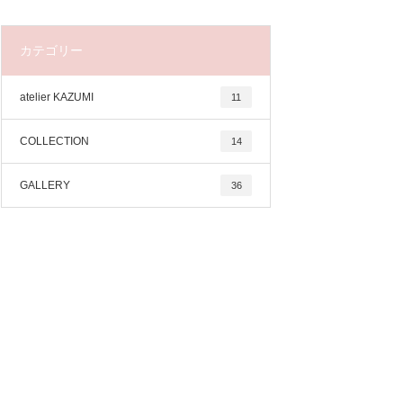
カテゴリー
atelier KAZUMI
11
COLLECTION
14
GALLERY
36