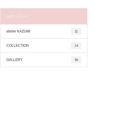
カテゴリー
atelier KAZUMI
11
COLLECTION
14
GALLERY
36