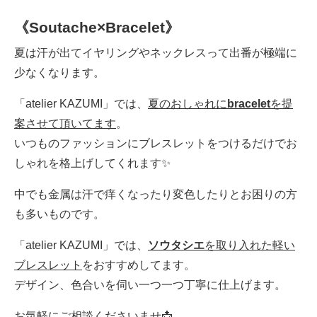
《Soutache×Bracelet》
夏は汗が出てイヤリングやネックレスって出番が極端に
少なくなります。
「atelier KAZUMI」では、
夏のおしゃれに
bracelet
を提
案させて頂いてます
。
いつものファッションにブレスレットをつけるだけでお
しゃれを格上げしてくれます✨
中でも金属は汗で痒くなったり変色したりとお困りの方
も多いものです。
「atelier KAZUMI」では、
ソウタシエ
を取り入れた軽い
ブレスレット
をおすすめしてます。
デザイン、色合いを伺い一つ一つ丁寧に仕上げます。
お気軽にご相談くださいませ📩