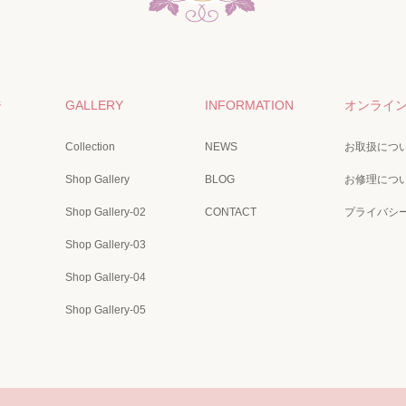
ジ
GALLERY
INFORMATION
オンライ
Collection
NEWS
お取扱につ
Shop Gallery
BLOG
お修理につ
Shop Gallery-02
CONTACT
プライバシ
Shop Gallery-03
Shop Gallery-04
Shop Gallery-05